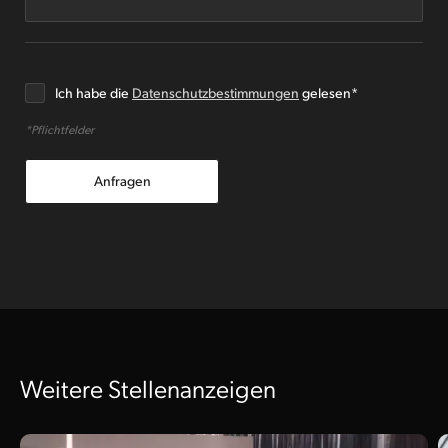
Details anzeigen
Bewerben
Ich habe die
Datenschutzbestimmungen
gelesen*
Software Services
Customer Support Specialist
*Pflichtfelder
Anfragen
Weitere Stellenanzeigen