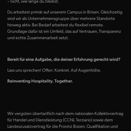
– nicht, wie lange du bleibst.
Advertising
Du arbeitest primär auf unserem Campus in Brixen. Gleichzeitig
Tracking Manager
sind wir als Unternehmensgruppe über mehrere Standorte
hinweg aktiv. Bei Bedarf arbeitest du flexibel remote.
Grundlage dafür ist ein Umfeld, das auf Vertrauen, Transparenz
und echte Zusammenarbeit setzt.
Bereit für eine Aufgabe, die deiner Erfahrung gerecht wird?
Lass uns sprechen! Offen. Konkret. Auf Augenhöhe.
Reinventing Hospitality. Together.
Wir vergüten übertariflich nach dem nationalen Kollektivvertrag
für Handel und Dienstleistung (CCNL Terziario) sowie dem
Details anzeigen
Bewerben
Landeszusatzvertrag für die Provinz Bozen. Qualifikation und