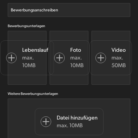
Details anzeigen
Bewerben
Bewerbungsanschreiben
Bewerbungsunterlagen
Management
Chief Product Officer (CPO)
Lebenslauf
Foto
Video
max.
max.
max.
10MB
10MB
50MB
Weitere Bewerbungsunterlagen
Datei hinzufügen
max. 10MB