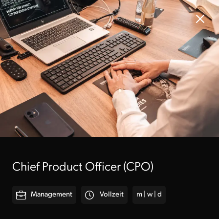
Chief Product Officer (CPO)
Spot
Stellen-
abspielen
angebote
Management
Vollzeit
m | w | d