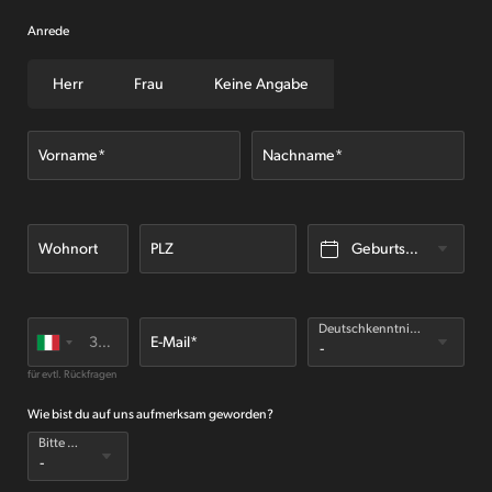
Anrede
Administration & HR
Herr
Frau
Keine Angabe
Finance Data Manager
Vorname*
Nachname*
Wohnort
PLZ
Geburtsdatum*
Deutschkenntnisse - Bitte wählen*
E-Mail*
für evtl. Rückfragen
Wie bist du auf uns aufmerksam geworden?
Bitte wählen