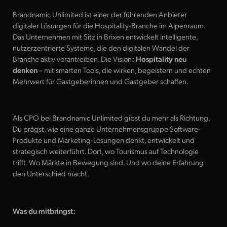
Reinventing hospitality. Together.
Brandnamic Unlimited ist einer der führenden Anbieter
digitaler Lösungen für die Hospitality-Branche im Alpenraum.
Brandnamic gehört zu den
Das Unternehmen mit Sitz in Brixen entwickelt intelligente,
führenden europäischen
Unternehmen
nutzerzentrierte Systeme, die den digitalen Wandel der
für innovative Entwicklungen in der
Hospitalitybranche. Wir verbinden Software, Marketing und
Branche aktiv vorantreiben. Die Vision
: Hospitality neu
Consulting zu einer
denken
– mit smarten Tools, die wirken, begeistern und echten
einzigartigen Lösung
für den
Erfolg
renommierter Hotels und aufstrebender Betriebe.
Mehrwert für Gastgeberinnen und Gastgeber schaffen.
Unsere Mission
Als CPO bei Brandnamic Unlimited gibst du mehr als Richtung.
We inspire to perform. Gemeinsam mit unseren Kundinnen und
Du prägst, wie eine ganze Unternehmensgruppe Software-
Kunden gestalten wir die Zukunft der Branche. Hast du Lust,
Produkte und Marketing-Lösungen denkt, entwickelt und
Zukunft mitzugestalten und andere zu inspirieren? Wir sind
strategisch weiterführt. Dort, wo Tourismus auf Technologie
neugierig auf dich, deine Erfahrung, deine Leidenschaft
trifft. Wo Märkte in Bewegung sind. Und wo deine Erfahrung
und Persönlichkeit.
den Unterschied macht.
Was du mitbringst:
Alle Bereiche
Sales & Consulting
Advertising
Administration 